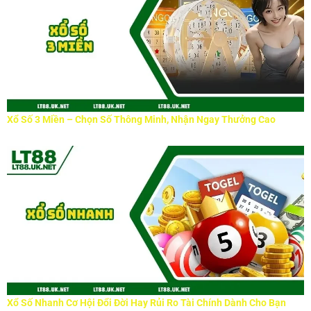
Xổ Số 3 Miền – Chọn Số Thông Minh, Nhận Ngay Thưởng Cao
Xổ Số Nhanh Cơ Hội Đổi Đời Hay Rủi Ro Tài Chính Dành Cho Bạn