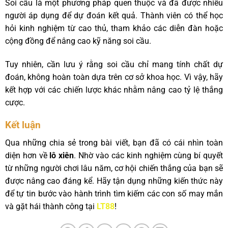
Soi cầu là một phương pháp quen thuộc và đã được nhiều
người áp dụng để dự đoán kết quả. Thành viên có thể học
hỏi kinh nghiệm từ cao thủ, tham khảo các diễn đàn hoặc
cộng đồng để nâng cao kỹ năng soi cầu.
Tuy nhiên, cần lưu ý rằng soi cầu chỉ mang tính chất dự
đoán, không hoàn toàn dựa trên cơ sở khoa học. Vì vậy, hãy
kết hợp với các chiến lược khác nhằm nâng cao tỷ lệ thắng
cược.
Kết luận
Qua những chia sẻ trong bài viết, bạn đã có cái nhìn toàn
diện hơn về
lô xiên
. Nhờ vào các kinh nghiệm cùng bí quyết
từ những người chơi lâu năm, cơ hội chiến thắng của bạn sẽ
được nâng cao đáng kể. Hãy tận dụng những kiến thức này
để tự tin bước vào hành trình tìm kiếm các con số may mắn
và gặt hái thành công tại
LT88
!