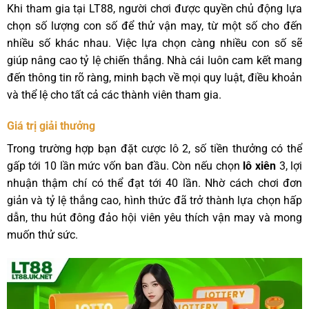
Khi tham gia tại LT88, người chơi được quyền chủ động lựa
chọn số lượng con số để thử vận may, từ một số cho đến
nhiều số khác nhau. Việc lựa chọn càng nhiều con số sẽ
giúp nâng cao tỷ lệ chiến thắng. Nhà cái luôn cam kết mang
đến thông tin rõ ràng, minh bạch về mọi quy luật, điều khoản
và thể lệ cho tất cả các thành viên tham gia.
Giá trị giải thưởng
Trong trường hợp bạn đặt cược lô 2, số tiền thưởng có thể
gấp tới 10 lần mức vốn ban đầu. Còn nếu chọn
lô xiên
3, lợi
nhuận thậm chí có thể đạt tới 40 lần. Nhờ cách chơi đơn
giản và tỷ lệ thắng cao, hình thức đã trở thành lựa chọn hấp
dẫn, thu hút đông đảo hội viên yêu thích vận may và mong
muốn thử sức.