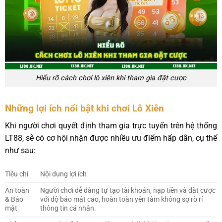
Hiểu rõ cách chơi lô xiên khi tham gia đặt cược
Những lợi ích nổi bật khi chơi Lô Xiên
Khi người chơi quyết định tham gia trực tuyến trên hệ thống
LT88, sẽ có cơ hội nhận được nhiều ưu điểm hấp dẫn, cụ thể
như sau:
Tiêu chí
Nội dung lợi ích
An toàn
Người chơi dễ dàng tự tạo tài khoản, nạp tiền và đặt cược
& Bảo
với độ bảo mật cao, hoàn toàn yên tâm không sợ rò rỉ
mật
thông tin cá nhân.