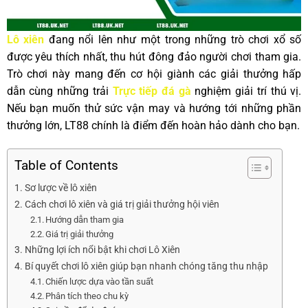
Lô xiên
đang nổi lên như một trong những trò chơi xổ số
được yêu thích nhất, thu hút đông đảo người chơi tham gia.
Trò chơi này mang đến cơ hội giành các giải thưởng hấp
dẫn cùng những trải
Trực tiếp đá gà
nghiệm giải trí thú vị.
Nếu bạn muốn thử sức vận may và hướng tới những phần
thưởng lớn, LT88 chính là điểm đến hoàn hảo dành cho bạn.
Table of Contents
Sơ lược về lô xiên
Cách chơi lô xiên và giá trị giải thưởng hội viên
Hướng dẫn tham gia
Giá trị giải thưởng
Những lợi ích nổi bật khi chơi Lô Xiên
Bí quyết chơi lô xiên giúp bạn nhanh chóng tăng thu nhập
Chiến lược dựa vào tần suất
Phân tích theo chu kỳ