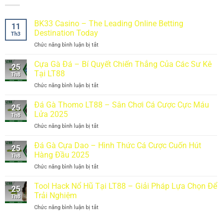
BK33 Casino – The Leading Online Betting
11
Destination Today
Th3
Chức năng bình luận bị tắt
ở
BK33
Casino
Cựa Gà Đá – Bí Quyết Chiến Thắng Của Các Sư Kê
25
–
Tại LT88
Th8
The
Chức năng bình luận bị tắt
ở
Leading
Cựa
Online
Gà
Đá Gà Thomo LT88 – Sân Chơi Cá Cược Cực Máu
Betting
25
Đá
Destination
Lửa 2025
Th8
–
Today
Chức năng bình luận bị tắt
ở
Bí
Đá
Quyết
Gà
Đá Gà Cựa Dao – Hình Thức Cá Cược Cuốn Hút
Chiến
25
Thomo
Thắng
Hàng Đầu 2025
Th8
LT88
Của
Chức năng bình luận bị tắt
ở
–
Các
Đá
Sân
Sư
Gà
Tool Hack Nổ Hũ Tại LT88 – Giải Pháp Lựa Chọn Để
Chơi
Kê
25
Cựa
Cá
Trải Nghiệm
Tại
Th8
Dao
Cược
LT88
Chức năng bình luận bị tắt
ở
–
Cực
Tool
Hình
Máu