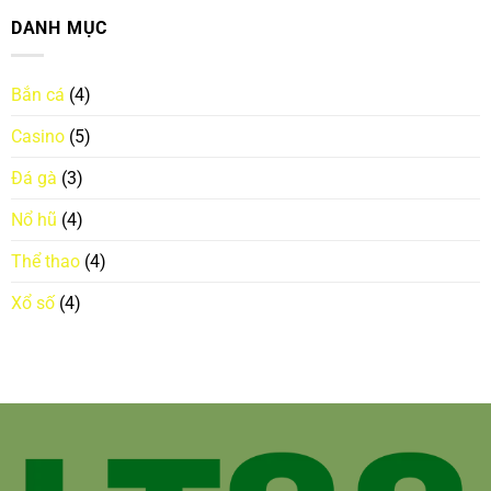
Hack
Thức
Lửa
Nổ
DANH MỤC
Cá
2025
Hũ
Cược
Tại
Cuốn
LT88
Hút
Bắn cá
(4)
–
Hàng
Giải
Đầu
Casino
(5)
Pháp
2025
Lựa
Chọn
Đá gà
(3)
Để
Trải
Nổ hũ
(4)
Nghiệm
Thể thao
(4)
Xổ số
(4)