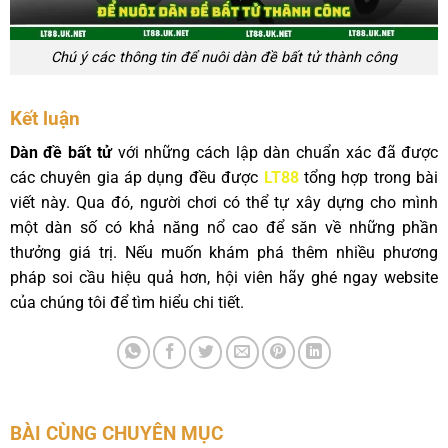
Chú ý các thông tin để nuôi dàn đề bất tử thành công
Kết luận
Dàn đề bất tử
với những cách lập dàn chuẩn xác đã được
các chuyên gia áp dụng đều được
LT88
tổng hợp trong bài
viết này. Qua đó, người chơi có thể tự xây dựng cho mình
một dàn số có khả năng nổ cao để săn về những phần
thưởng giá trị. Nếu muốn khám phá thêm nhiều phương
pháp soi cầu hiệu quả hơn, hội viên hãy ghé ngay website
của chúng tôi để tìm hiểu chi tiết.
BÀI CÙNG CHUYÊN MỤC