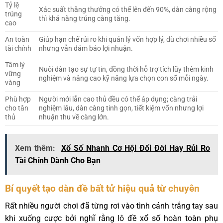
Tỷ lệ
Xác suất thắng thưởng có thể lên đến 90%, dàn càng rộng
trúng
thì khả năng trúng càng tăng.
cao
An toàn
Giúp hạn chế rủi ro khi quản lý vốn hợp lý, dù chơi nhiều số
tài chính
nhưng vẫn đảm bảo lợi nhuận.
Tâm lý
Nuôi dàn tạo sự tự tin, đồng thời hỗ trợ tích lũy thêm kinh
vững
nghiệm và nâng cao kỹ năng lựa chọn con số mỗi ngày.
vàng
Phù hợp
Người mới lẫn cao thủ đều có thể áp dụng; càng trải
cho tân
nghiệm lâu, dàn càng tinh gọn, tiết kiệm vốn nhưng lợi
thủ
nhuận thu về càng lớn.
Xem thêm:
Xổ Số Nhanh Cơ Hội Đổi Đời Hay Rủi Ro
Tài Chính Dành Cho Bạn
Bí quyết tạo dàn đề bất tử hiệu quả từ chuyên
Rất nhiều người chơi đã từng rơi vào tình cảnh trắng tay sau
khi xuống cược bởi nghĩ rằng lô đề xổ số hoàn toàn phụ