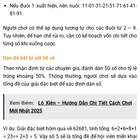
Nếu đuôi 1 xuất hiện, nên nuôi: 11-01-31-21-51-71-61-41-
81-91.
Người chơi có thể áp dụng tương tự cho các đuôi từ 2 – 9.
Tuy nhiên, để hạn chế rủi ro, cần có kế hoạch vốn chi tiết cho
từng số khi xuống cược.
Dàn đề bất tử với 50 số
Theo nhận định từ các chuyên gia, đánh dàn 50 số cho tỷ lệ
trúng khoảng 50%. Thông thường, người chơi sẽ dựa vào
tổng đề của giải đặc biệt để xác định dàn số.
Xem thêm:
Lô Xiên – Hướng Dẫn Chi Tiết Cách Chơi
Mới Nhất 2025
Ví dụ: Giải đặc biệt hôm qua về 62681, tính tổng: 6+2+6+8+1
= 23=> 2+3 = 5. Vậy số 5 sẽ là tổng đề để hội viên triển khai