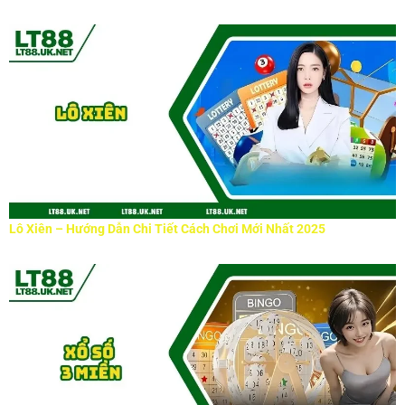
Lô Xiên – Hướng Dẫn Chi Tiết Cách Chơi Mới Nhất 2025