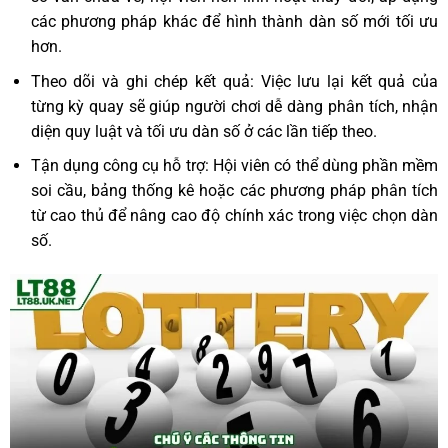
các phương pháp khác để hình thành dàn số mới tối ưu
hơn.
Theo dõi và ghi chép kết quả: Việc lưu lại kết quả của
từng kỳ quay sẽ giúp người chơi dễ dàng phân tích, nhận
diện quy luật và tối ưu dàn số ở các lần tiếp theo.
Tận dụng công cụ hỗ trợ: Hội viên có thể dùng phần mềm
soi cầu, bảng thống kê hoặc các phương pháp phân tích
từ cao thủ để nâng cao độ chính xác trong việc chọn dàn
số.