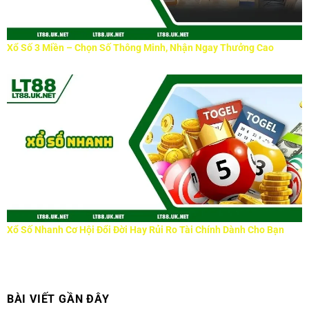
Xổ Số 3 Miền – Chọn Số Thông Minh, Nhận Ngay Thưởng Cao
Xổ Số Nhanh Cơ Hội Đổi Đời Hay Rủi Ro Tài Chính Dành Cho Bạn
BÀI VIẾT GẦN ĐÂY