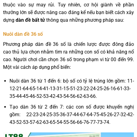
thuộc vào sự may rủi. Tuy nhiên, cơ hội giành về phần
thưởng lớn sẽ được nâng cao đáng kể nếu bạn biết cách xây
dựng
dàn đề bất tử
thông qua những phương pháp sau:
Nuôi dàn đề 36 số
Phương pháp dàn đề 36 số là chiến lược được đông đảo
cao thủ lựa chọn nhằm tìm ra những con số có khả năng nổ
cao. Người chơi cần chọn 36 số trong phạm vi từ 00 đến 99.
Một vài cách áp dụng phổ biến:
Nuôi dàn 36 từ 1 đến 6: bộ số có tỷ lệ trúng lớn gồm: 11-
12-21-64-65-14-41-13-31-15-51-23-22-24-25-26-16-61-33-
35-44-45-46-52-53-42-43-54-56-62-63-66.
Tạo dàn 36 từ 2 đến 7: các con số được khuyến nghị
gồm: 22-23-24-25-35-36-37-44-67-64-75-45-26-27-32-42-
43-52-53-57-62-63-65-54-55-56-66-76-77-73-74.