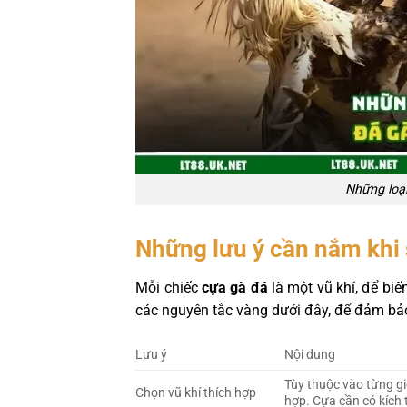
Những loại
Những lưu ý cần nắm khi
Mỗi chiếc
cựa gà đá
là một vũ khí, để biế
các nguyên tắc vàng dưới đây, để đảm bảo
Lưu ý
Nội dung
Tùy thuộc vào từng gi
Chọn vũ khí thích hợp
hợp. Cựa cần có kích 