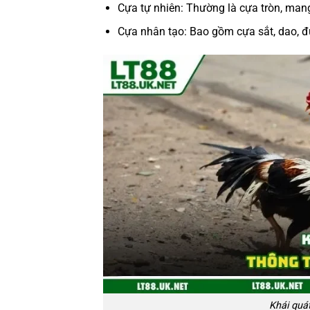
Cựa tự nhiên: Thường là cựa tròn, mang
Cựa nhân tạo: Bao gồm cựa sắt, dao, đư
Khái quá