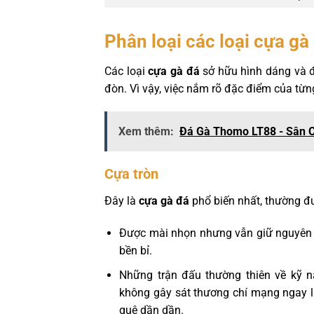
Phân loại các loại cựa gà
Các loại
cựa gà đá
sở hữu hình dáng và đặ
đòn. Vì vậy, việc nắm rõ đặc điểm của từng
Xem thêm:
Đá Gà Thomo LT88 - Sân 
Cựa tròn
Đây là
cựa gà đá
phổ biến nhất, thường đư
Được mài nhọn nhưng vẫn giữ nguyên h
bền bỉ.
Những trận đấu thường thiên về kỹ n
không gây sát thương chí mạng ngay lậ
quệ dần dần.