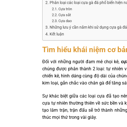
Phân loại các loại cựa gà đá phổ biến hiện n
Cựa tròn
Cựa sắt
Cựa dao
Những lưu ý cần nắm khi sử dụng cựa gà đ
Kết luận
Tìm hiểu khái niệm cơ bả
Đối với những người đam mê chọi kê,
cự
chúng được phân thành 2 loại: tự nhiên 
chiến kê, hình dáng cùng độ dài của chún
kim loại, gắn chắc vào chân gà để tăng sá
Sự khác biệt giữa các loại cựa đã tạo nên
cựa tự nhiên thường thiên về sức bền và k
tạo lâm trận, trận đấu sẽ trở thành nhữn
thúc mọi thứ trong vài giây.