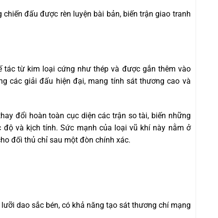
 chiến đấu được rèn luyện bài bản, biến trận giao tranh
hế tác từ kim loại cứng như thép và được gắn thêm vào
g các giải đấu hiện đại, mang tính sát thương cao và
hay đổi hoàn toàn cục diện các trận so tài, biến những
c độ và kịch tính. Sức mạnh của loại vũ khí này nằm ở
ho đối thủ chỉ sau một đòn chính xác.
 lưỡi dao sắc bén, có khả năng tạo sát thương chí mạng