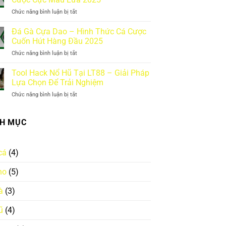
–
Today
Chức năng bình luận bị tắt
ở
Bí
Đá
Quyết
Gà
Đá Gà Cựa Dao – Hình Thức Cá Cược
Chiến
Thomo
Thắng
Cuốn Hút Hàng Đầu 2025
LT88
Của
Chức năng bình luận bị tắt
ở
–
Các
Đá
Sân
Sư
Gà
Tool Hack Nổ Hũ Tại LT88 – Giải Pháp
Chơi
Kê
Cựa
Cá
Lựa Chọn Để Trải Nghiệm
Tại
Dao
Cược
LT88
Chức năng bình luận bị tắt
ở
–
Cực
Tool
Hình
Máu
Hack
Thức
Lửa
Nổ
H MỤC
Cá
2025
Hũ
Cược
Tại
Cuốn
LT88
Hút
cá
(4)
–
Hàng
Giải
Đầu
no
(5)
Pháp
2025
Lựa
Chọn
à
(3)
Để
Trải
ũ
(4)
Nghiệm