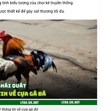
 tính biểu tượng của chọi kê truyền thống.
ợc thiết kế để gây sát thương tối đa.
t thông tin về cựa gà đá